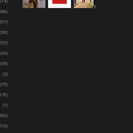
 514)
 586)
357)
238)
 055)
(42)
209)
(2)
(79)
670)
(1)
 682)
 010)