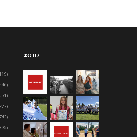
ФОТО
119)
 546)
 051)
 777)
 742)
895)