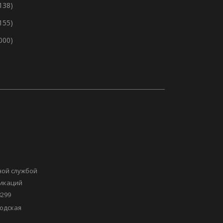
138)
155)
 000)
ной службой
никаций
8299
одская