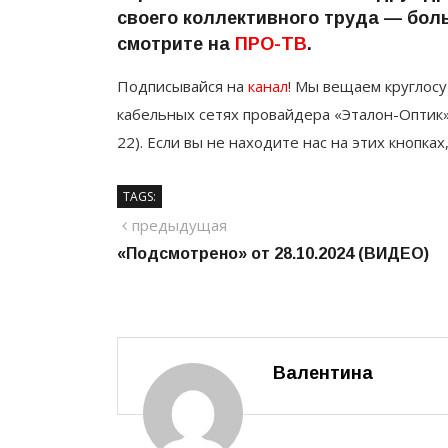
своего коллективного труда — бол
смотрите на
ПРО-ТВ
.
Подписывайся на
канал
! Мы вещаем круглосу
кабельных сетях провайдера «Эталон-Оптик»
22). Если вы не находите нас на этих кнопках
TAGS:
Навигация
предыдущий
предыдущая
«Подсмотрено» от 28.10.2024 (ВИДЕО)
по
записям
Валентина