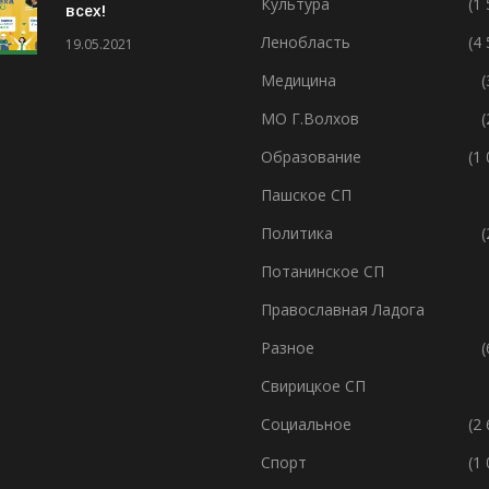
Культура
(1
всех!
Ленобласть
(4
19.05.2021
Медицина
(
МО Г.Волхов
(
Образование
(1
Пашское СП
Политика
(
Потанинское СП
Православная Ладога
Разное
(
Свирицкое СП
Социальное
(2
Спорт
(1