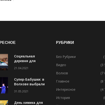
РЕСНОЕ
РУБРИКИ
Социальная
Без Рубрики
(
деревня для
Видео
(3
особенных людей
21.04.2021
Волхов
(7
Супер-Бабушки: в
Главное
(8
Волхове выбрали
лучшую бабушку
Интересное
(4
31.05.2021
(ВИДЕО)
История
(
День химика для