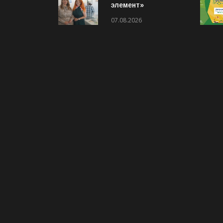
элемент»
приглашает на
07.08.2026
выставку «Два
взгляда. Две кисти»