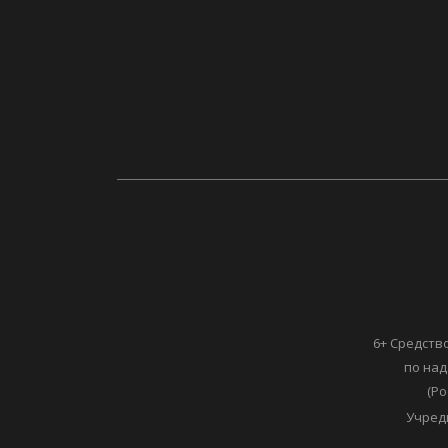
6+ Средств
по над
(Ро
Учред