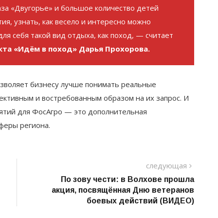
база «Двугорье» и большое количество детей
ия, узнать, как весело и интересно можно
ля себя такой вид отдыха, как поход, — считает
кта «Идём в поход» Дарья Прохорова.
зволяет бизнесу лучше понимать реальные
ективным и востребованным образом на их запрос. И
ятий для ФосАгро — это дополнительная
феры региона.
следу
следующая
пост
По зову чести: в Волхове прошла
акция, посвящённая Дню ветеранов
боевых действий (ВИДЕО)