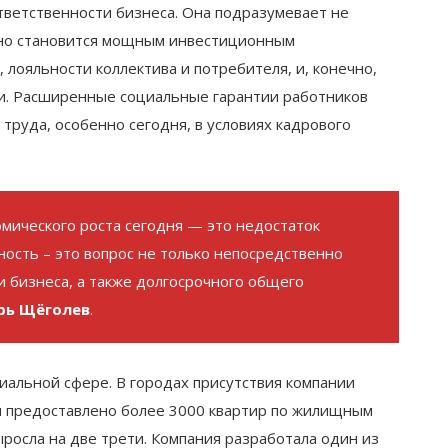
тветственности бизнеса. Она подразумевает не
 но становится мощным инвестиционным
лояльности коллектива и потребителя, и, конечно,
и. Расширенные социальные гарантии работников
руда, особенно сегодня, в условиях кадрового
мического роста сегодня — это недостаток
ность – это вопрос не только непосредственно
и бизнеса, а также долгосрочного общего
рь Щёголев
.
иальной сфере. В городах присутствия компании
м предоставлено более 3000 квартир по жилищным
ыросла на две трети. Компания разработала один из