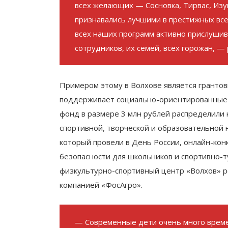
всех желающих — Сосновка, Тирвас, Из
признавались лучшими в престижных все
всех наших программ активно прислуши
сотрудников, их семей, всех горожан, —
Примером этому в Волхове является грантов
поддерживает социально-ориентированные и
фонд в размере 3 млн рублей распределили 
спортивной, творческой и образовательной 
который провели в День России, онлайн-кон
безопасности для школьников и спортивно-т
физкультурно-спортивный центр «Волхов» р
компанией «ФосАгро».
— Современные дети очень много време