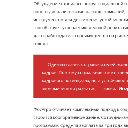
Обсуждение строилось вокруг социальной о
просто дополнительные расходы компаний,
инструментом для достижения устойчивости, 
способствует укреплению деловой репутаци
дают работодателю преимущество на рынке т
голода.
— Один из главных ограничителей эконо
кадров. Поэтому социальная ответствен
кадрового потенциала, но и устойчивост
экономического развития, — заявил
Иго
ФосАгро отличает комплексный подход к соц
строится корпоративное жилье. Сотрудника
программам. Средняя зарплата за три года в