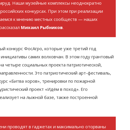
умруд. Наши музейные комплексы неоднократно
российских конкурсах. При этом при реализации
ваемся к мнению местных сообществ — наших
 рассказал
Михаил Рыбников
.
ый конкурс ФосАгро, которые уже третий год
нициативы самих волховчан. В этом году грантовый
на четыре социальных проекта патриотической,
направленности. Это патриотический арт-фестиваль,
курс «Битва хоров», тренировки по пожарной
уристический проект «Идём в поход». Его
еализует на лыжной базе, также построенной
ни проводят в гаджетах и максимально оторваны