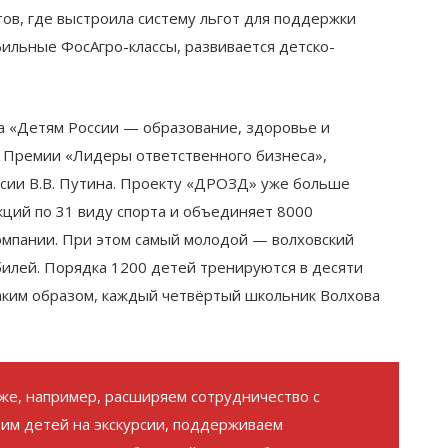
ов, где выстроила систему льгот для поддержки
фильные ФосАгро-классы, развивается детско-
а «Детям России — образование, здоровье и
 Премии «Лидеры ответственного бизнеса»,
сии В.В. Путина. Проекту «ДРОЗД» уже больше
кций по 31 виду спорта и объединяет 8000
компании. При этом самый молодой — волховский
илей. Порядка 1200 детей тренируются в десяти
Таким образом, каждый четвёртый школьник Волхова
кже, например, расширяем сотрудничество с
им детей на экскурсии, поддерживаем