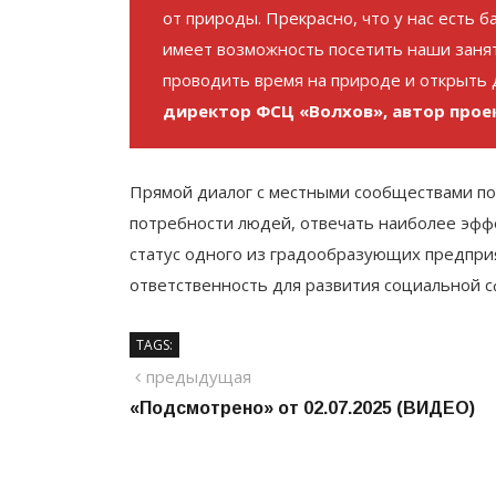
от природы. Прекрасно, что у нас есть 
имеет возможность посетить наши занят
проводить время на природе и открыть д
директор ФСЦ «Волхов», автор прое
Прямой диалог с местными сообществами по
потребности людей, отвечать наиболее эфф
статус одного из градообразующих предпри
ответственность для развития социальной с
TAGS:
Навигация
предыдущий
предыдущая
«Подсмотрено» от 02.07.2025 (ВИДЕО)
по
записям