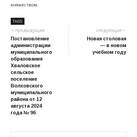
княжеством.
TAGS:
Навигация
предыдущий
сле
предыдущая
следующая
пост
Постановление
Новая столовая
по
администрации
— в новом
записям
муниципального
учебном году
образования
Хваловское
сельское
поселение
Волховского
муниципального
района от 12
августа 2024
года № 96