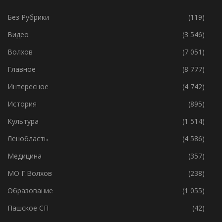
Без Рубрики
(119)
Видео
(3 546)
Волхов
(7 051)
Главное
(8 777)
Интересное
(4 742)
История
(895)
Культура
(1 514)
Ленобласть
(4 586)
Медицина
(357)
МО Г.Волхов
(238)
Образование
(1 055)
Пашское СП
(42)