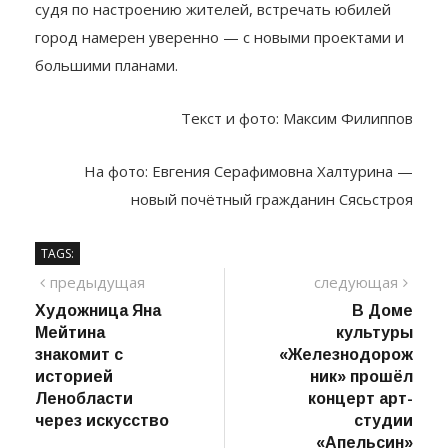
столетия Сясьстроя остаётся всего один год. И,
судя по настроению жителей, встречать юбилей
город намерен уверенно — с новыми проектами и
большими планами.
Текст и фото: Максим Филиппов
На фото: Евгения Серафимовна Халтурина —
новый почётный гражданин Сясьстроя
TAGS:
Навигация
предыдущий
сле
предыдущая
следующая
пост
Художница Яна
В Доме
по
Мейтина
культуры
записям
знакомит с
«Железнодорож
историей
ник» прошёл
Ленобласти
концерт арт-