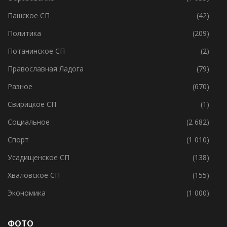
МО Г.Волхов
(238)
Образование
(1 055)
Пашское СП
(42)
Политика
(209)
Потанинское СП
(2)
Православная Ладога
(79)
Разное
(670)
Свирицкое СП
(1)
Социальное
(2 682)
Спорт
(1 010)
Усадищенское СП
(138)
Хваловское СП
(155)
Экономика
(1 000)