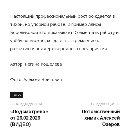
Настоящий профессиональный рост рождается в
тихой, но упорной работе, и пример Алисы
Боровиковой это доказывает. Совмещать работу и
учёбу возможно, когда есть стремление к
развитию и поддержка родного предприятия.
Автор: Регина Кошелева
Фото: Алексей Войтович
TAGS:
Навигация
предыдущий
сле
предыдущая
следующая
пост
«Подсмотрено»
Потомственный
по
от 26.02.2026
химик Алексей
записям
(ВИДЕО)
Озеров