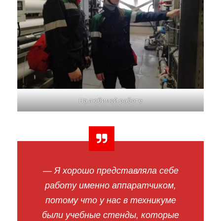
На любимой работе
— Я хорошо представляла себе
работу именно аппаратчиком,
потому что у нас в техникуме
были
учебные стенды, которые