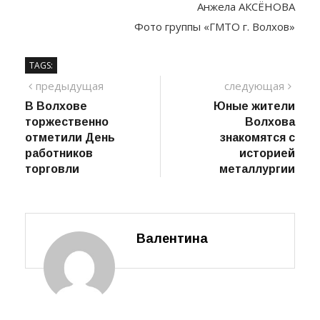
Анжела АКСЁНОВА
Фото группы «ГМТО г. Волхов»
TAGS:
Навигация
предыдущий
сле
предыдущая
следующая
пост
В Волхове
Юные жители
по
торжественно
Волхова
записям
отметили День
знакомятся с
работников
историей
торговли
металлургии
Валентина