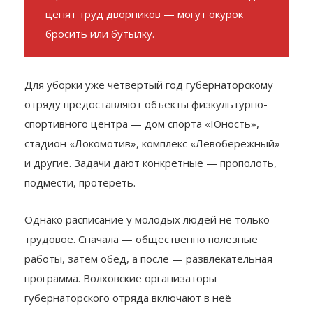
обратила внимание на то, что не все
горожане заботятся о чистоте и не всегда
ценят труд дворников — могут окурок
бросить или бутылку.
Для уборки уже четвёртый год губернаторскому
отряду предоставляют объекты физкультурно-
спортивного центра — дом спорта «Юность‎»‎,
стадион «Локомотив‎»‎, комплекс «Левобережный‎»‎
и другие. Задачи дают конкретные — прополоть,
подмести, протереть.
Однако расписание у молодых людей не только
трудовое. Сначала — общественно полезные
работы, затем обед, а после — развлекательная
программа. Волховские организаторы