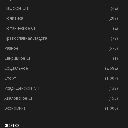
МО Г.Волхов
(238)
Образование
(1 055)
Пашское СП
(42)
Политика
(209)
Потанинское СП
(2)
Православная Ладога
(78)
Разное
(670)
Свирицкое СП
(1)
Социальное
(2 682)
Спорт
(1 007)
Усадищенское СП
(138)
Хваловское СП
(155)
Экономика
(1 000)