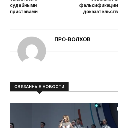
записям
стало проще
следователя
связаться с
обвиняют в
судебными
фальсификации
приставами
доказательств
ПРО-ВОЛХОВ
СВЯЗАННЫЕ НОВОСТИ