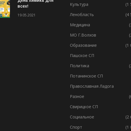
День химика для
Культура
(1
всех!
Ленобласть
(4
19.05.2021
Медицина
(
МО Г.Волхов
(
Образование
(1
Пашское СП
Политика
(
Потанинское СП
Православная Ладога
Разное
(
Свирицкое СП
Социальное
(2
Спорт
(1