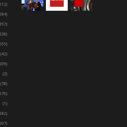
 512)
 584)
357)
238)
 055)
(42)
209)
(2)
(78)
670)
(1)
 682)
 007)