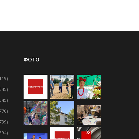
ФОТО
119)
 545)
 045)
 770)
 739)
894)