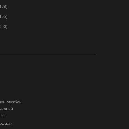
138)
155)
 000)
ной службой
никаций
8299
одская