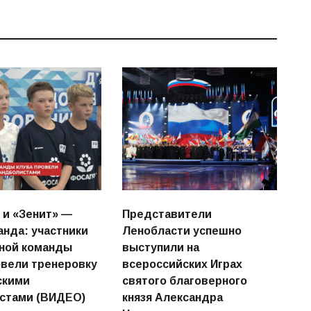
и «Зенит» —
Представители
анда: участники
Ленобласти успешно
ной команды
выступили на
овели тренеровку
всероссийских Играх
скими
святого благоверного
стами (ВИДЕО)
князя Александра