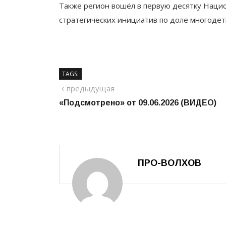
Также регион вошёл в первую десятку Нацио
стратегических инициатив по доле многоде
TAGS:
Навигация
предыдущий
предыдущая
«Подсмотрено» от 09.06.2026 (ВИДЕО)
по
записям
ПРО-ВОЛХОВ