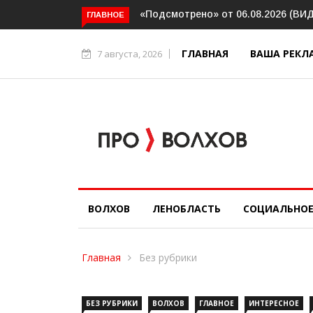
ено» от 06.08.2026 (ВИДЕО)
Прокуратура держит на контроле
ГЛАВНОЕ
организацию пассажирских перевоз
в Волховском районе
ГЛАВНАЯ
ВАША РЕКЛ
7 августа, 2026
ВОЛХОВ
ЛЕНОБЛАСТЬ
СОЦИАЛЬНО
Главная
Без рубрики
БЕЗ РУБРИКИ
ВОЛХОВ
ГЛАВНОЕ
ИНТЕРЕСНОЕ