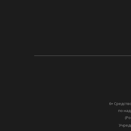
6+ Средств
по над
(Ро
Учред