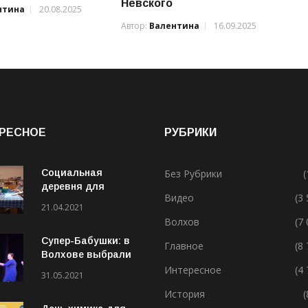
Невского
нтина
20.08.2025
Автор:
Валентина
16.09.2025
РЕСНОЕ
РУБРИКИ
Социальная
Без Рубрики
(
деревня для
Видео
(3
особенных людей
21.04.2021
Волхов
(7
Супер-Бабушки: в
Главное
(8
Волхове выбрали
лучшую бабушку
Интересное
(4
31.05.2021
(ВИДЕО)
История
(