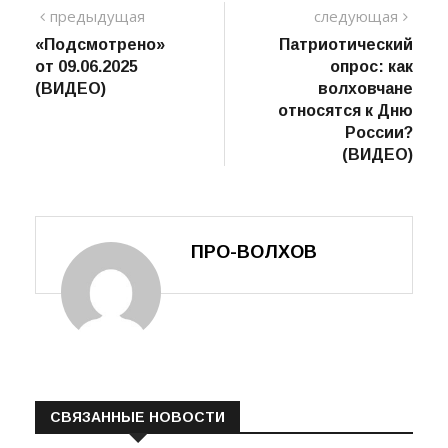
TAGS:
Навигация
предыдущий
сле
предыдущая
следующая
пост
«Подсмотрено»
Патриотический
по
от 09.06.2025
опрос: как
записям
(ВИДЕО)
волховчане
относятся к Дню
России?
(ВИДЕО)
ПРО-ВОЛХОВ