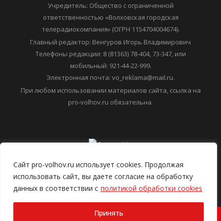
коммуникаций (Роскомнадзор) 15 мая 2020 года.
Регистрационный номер: ЭЛ № ФС 77-78299
Учредитель: Общество с ограниченной
ответственностью «Волховская городская
телерадиокомпания» (ОГРН 1154704004674).
Главный редактор: Венгуров Игорь Владимирович
Телефоны редакции: 8 (81363) 78-404, 73-347, или
мобильный: 921-44-22-999.
Электронная почта: vo_reklama@mail.ru.
При любом использовании материалов сайта, ссылка на
pro-volhov.ru обязательна.
Сайт pro-volhov.ru использует cookies. Продолжая
использовать сайт, вы даете согласие на обработку
данных в соответствии с
политикой обработки cookies
Принять