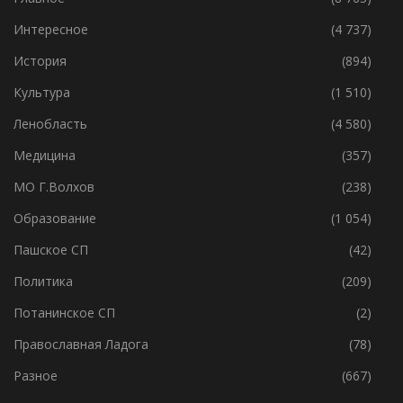
Волхов
(7 042)
Главное
(8 763)
Интересное
(4 737)
История
(894)
Культура
(1 510)
Ленобласть
(4 580)
Медицина
(357)
МО Г.Волхов
(238)
Образование
(1 054)
Пашское СП
(42)
Политика
(209)
Потанинское СП
(2)
Православная Ладога
(78)