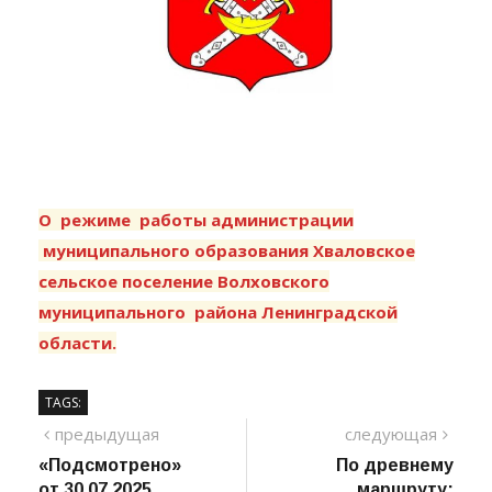
О режиме работы
администрации
муниципального образования
Хваловское
сельское поселение
Волховского
муниципального района
Ленинградской
области.
TAGS:
Навигация
предыдущий
сле
предыдущая
следующая
пост
«Подсмотрено»
По древнему
по
от 30.07.2025
маршруту: