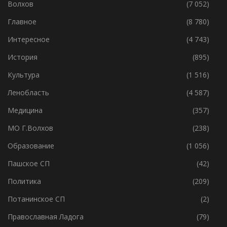
Волхов
(7 052)
Главное
(8 780)
Интересное
(4 743)
История
(895)
Культура
(1 516)
Ленобласть
(4 587)
Медицина
(357)
МО Г.Волхов
(238)
Образование
(1 056)
Пашское СП
(42)
Политика
(209)
Потанинское СП
(2)
Православная Ладога
(79)