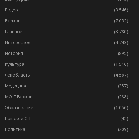
Видео
(3 546)
Волхов
(7 052)
Главное
(8 780)
Интересное
(4 743)
История
(895)
Культура
(1 516)
Ленобласть
(4 587)
Медицина
(357)
МО Г.Волхов
(238)
Образование
(1 056)
Пашское СП
(42)
Политика
(209)