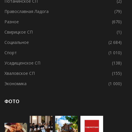
Потанинское СП
(2)
Православная Ладога
(79)
Разное
(670)
Свирицкое СП
(1)
Социальное
(2 684)
Спорт
(1 010)
Усадищенское СП
(138)
Хваловское СП
(155)
Экономика
(1 000)
ФОТО