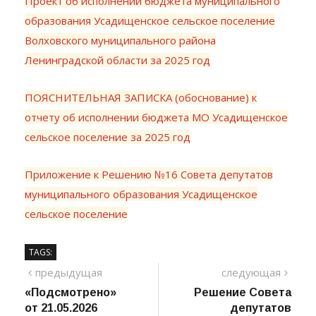
Проект об исполнении бюджета муниципального
образования Усадищенское сельское поселение
Волховского муниципального района
Ленинградской области за 2025 год
ПОЯСНИТЕЛЬНАЯ ЗАПИСКА (обоснование) к
отчету об исполнении бюджета МО Усадищенское
сельское поселение за 2025 год
Приложение к Решению №16 Совета депутатов
муниципального образования Усадищенское
сельское поселение
TAGS:
Навигация
предыдущий
сле
предыдущая
следующая
пост
«Подсмотрено»
Решение Совета
по
от 21.05.2026
депутатов