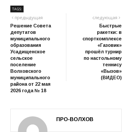
TAGS:
Навигация
предыдущий
сле
предыдущая
следующая
пост
Решение Совета
Быстрые
по
депутатов
ракетки: в
записям
муниципального
спорткомплексе
образования
«Газовик»
Усадищенское
прошёл турнир
сельское
по настольному
поселение
теннису
Волховского
«Вызов»
муниципального
(ВИДЕО)
района от 22 мая
2026 года № 18
ПРО-ВОЛХОВ