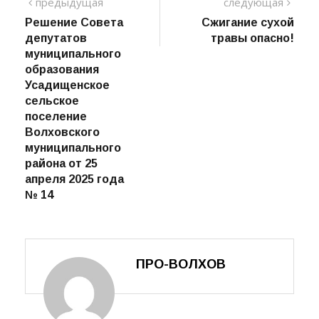
Навигация
предыдущий
сле
предыдущая
следующая
пост
Решение Совета
Сжигание сухой
по
депутатов
травы опасно!
записям
муниципального
образования
Усадищенское
сельское
поселение
Волховского
муниципального
района от 25
апреля 2025 года
№ 14
ПРО-ВОЛХОВ