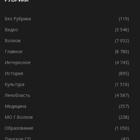
Без Рубрики
(119)
Видео
(3 546)
Волхов
(7 052)
Главное
(8 780)
Интересное
(4 743)
История
(895)
Культура
(1 516)
Ленобласть
(4 587)
Медицина
(357)
МО Г.Волхов
(238)
Образование
(1 056)
Пашское СП
(42)