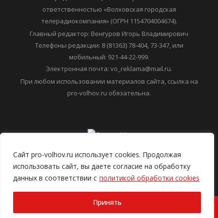
Регистрационный номер: ЭЛ № ФС 77-78299
Учредитель: Общество с ограниченной
ответственностью «Волховская городская
телерадиокомпания» (ОГРН 1154704004674).
Главный редактор: Венгуров Игорь Владимирович
Телефоны редакции: 8 (81363) 78-404, 73-347, или
мобильный: 921-44-22-999.
Электронная почта: vo_reklama@mail.ru.
При любом использовании материалов сайта, ссылка на
pro-volhov.ru обязательна.
Сайт pro-volhov.ru использует cookies. Продолжая
использовать сайт, вы даете согласие на обработку
данных в соответствии с
политикой обработки cookies
Принять