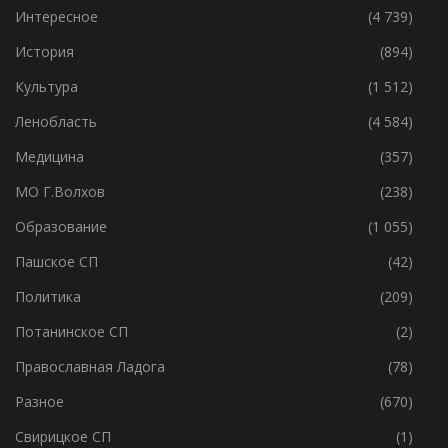
Главное
(8 770)
Интересное
(4 739)
История
(894)
Культура
(1 512)
Ленобласть
(4 584)
Медицина
(357)
МО Г.Волхов
(238)
Образование
(1 055)
Пашское СП
(42)
Политика
(209)
Потанинское СП
(2)
Православная Ладога
(78)
Разное
(670)