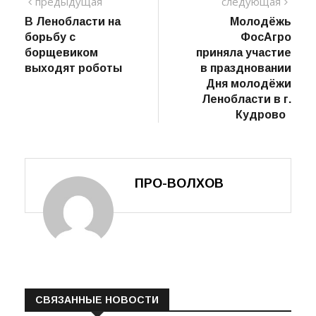
TAGS:
Навигация
предыдущий
сле
предыдущая
следующая
пост
В Ленобласти на
Молодёжь
по
борьбу с
ФосАгро
записям
борщевиком
приняла участие
выходят роботы
в праздновании
Дня молодёжи
Ленобласти в г.
Кудрово
ПРО-ВОЛХОВ