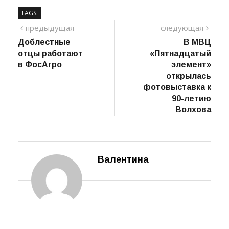
TAGS:
Навигация
предыдущий
сле
предыдущая
следующая
пост
Доблестные
В МВЦ
по
отцы работают
«Пятнадцатый
записям
в ФосАгро
элемент»
открылась
фотовыставка к
90-летию
Волхова
Валентина