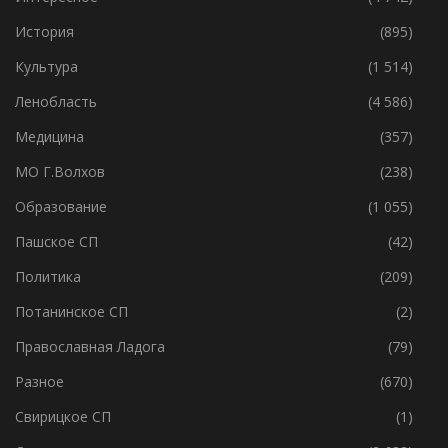
История
(895)
Культура
(1 514)
Ленобласть
(4 586)
Медицина
(357)
МО Г.Волхов
(238)
Образование
(1 055)
Пашское СП
(42)
Политика
(209)
Потанинское СП
(2)
Православная Ладога
(79)
Разное
(670)
Свирицкое СП
(1)