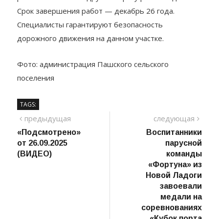
Срок завершения работ — декабрь 26 года.
Специалисты гарантируют безопасность
дорожного движения на данном участке.
Фото: администрация Пашского сельского
поселения
TAGS:
Навигация
предыдущий
сле
предыдущая
следующая
пост
«Подсмотрено»
Воспитанники
по
от 26.09.2025
парусной
записям
(ВИДЕО)
команды
«Фортуна» из
Новой Ладоги
завоевали
медали на
соревнованиях
«Кубок порта