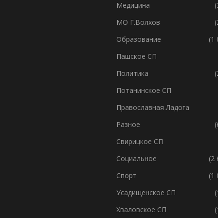
Медицина
(
МО Г.Волхов
(
Образование
(1
Пашское СП
Политика
(
Потанинское СП
Православная Ладога
Разное
(
Свирицкое СП
Социальное
(2
Спорт
(1
Усадищенское СП
(
Хваловское СП
(