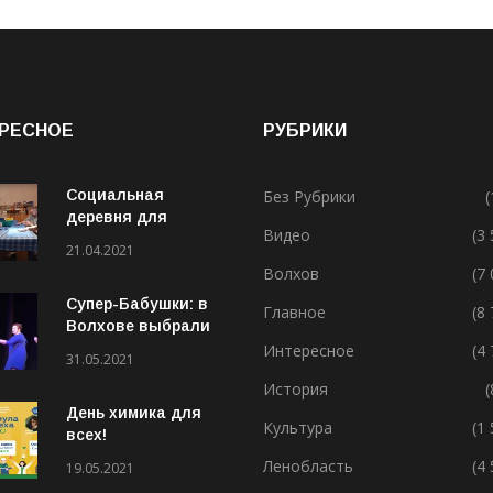
РЕСНОЕ
РУБРИКИ
Социальная
Без Рубрики
(
деревня для
Видео
(3
особенных людей
21.04.2021
Волхов
(7
Супер-Бабушки: в
Главное
(8
Волхове выбрали
лучшую бабушку
Интересное
(4
31.05.2021
(ВИДЕО)
История
(
День химика для
Культура
(1
всех!
Ленобласть
(4
19.05.2021