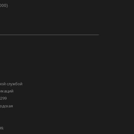
 000)
ной службой
никаций
8299
одская
9.