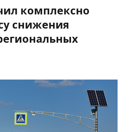
чил комплексно
су снижения
 региональных