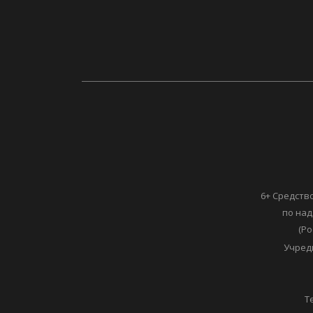
6+ Средств
по над
(Ро
Учред
Т