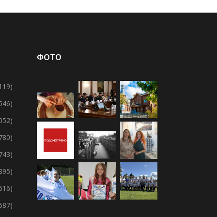
ФОТО
119)
 546)
 052)
 780)
 743)
895)
 516)
 587)