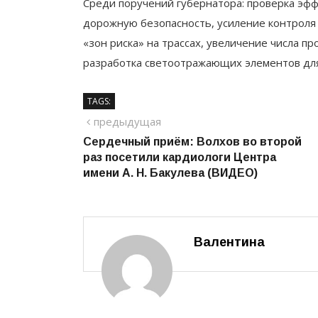
Среди поручений губернатора: проверка эф
дорожную безопасность, усиление контроля
«зон риска» на трассах, увеличение числа п
разработка светоотражающих элементов для
TAGS:
Навигация
предыдущий
предыдущая
Сердечный приём: Волхов во второй
по
раз посетили кардиологи Центра
записям
имени А. Н. Бакулева (ВИДЕО)
Валентина