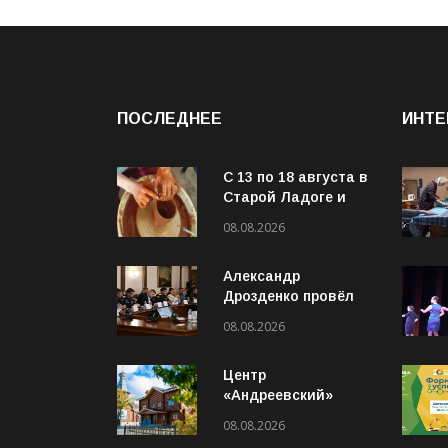
ПОСЛЕДНЕЕ
ИНТЕ
С 13 по 18 августа в
Старой Ладоге и
Чернавино пройдёт
08.08.2026
IV Международный
фестиваль «ОГОНЬ
Александр
И ВОДА»
Дрозденко провёл
рабочее совещание
08.08.2026
с руководителями
Ассоциации
Центр
ветеранов СВО
«Андреевский»
готовится отметить
08.08.2026
5-летний юбилей