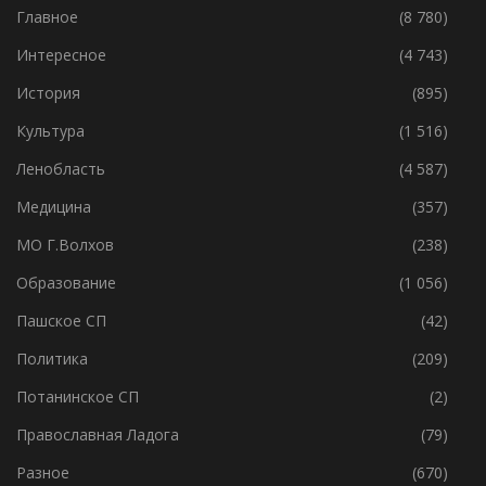
Главное
(8 780)
Интересное
(4 743)
История
(895)
Культура
(1 516)
Ленобласть
(4 587)
Медицина
(357)
МО Г.Волхов
(238)
Образование
(1 056)
Пашское СП
(42)
Политика
(209)
Потанинское СП
(2)
Православная Ладога
(79)
Разное
(670)