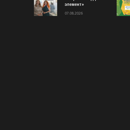
элемент»
приглашает на
07.08.2026
выставку «Два
взгляда. Две кисти»