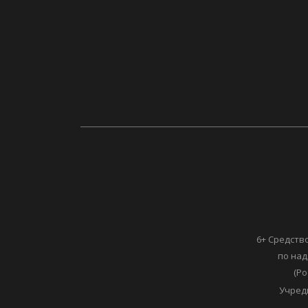
6+ Средств
по над
(Ро
Учред