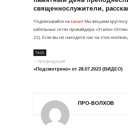
священнослужители, расска
Подписывайся на
канал
! Мы вещаем круглосу
кабельных сетях провайдера «Эталон-Оптик»
22). Если вы не находите нас на этих кнопках
TAGS:
Навигация
предыдущий
предыдущая
«Подсмотрено» от 28.07.2023 (ВИДЕО)
по
записям
ПРО-ВОЛХОВ