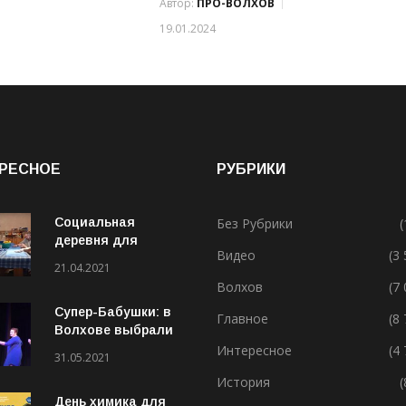
Автор:
ПРО-ВОЛХОВ
19.01.2024
РЕСНОЕ
РУБРИКИ
Социальная
Без Рубрики
(
деревня для
Видео
(3
особенных людей
21.04.2021
Волхов
(7
Супер-Бабушки: в
Главное
(8
Волхове выбрали
лучшую бабушку
Интересное
(4
31.05.2021
(ВИДЕО)
История
(
День химика для