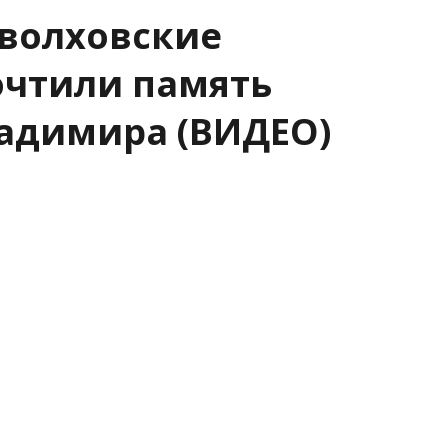
 волховские
очтили память
ладимира (ВИДЕО)