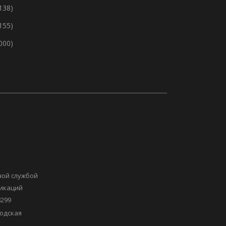
138)
155)
 000)
ной службой
никаций
8299
одская