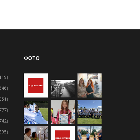
ФОТО
119)
 546)
 051)
 777)
 742)
895)