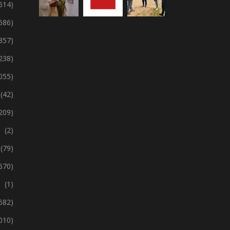
 514)
 586)
357)
238)
 055)
(42)
209)
(2)
(79)
670)
(1)
 682)
 010)