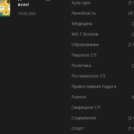
Культура
(1
всех!
Ленобласть
(4
19.05.2021
Медицина
(
МО Г.Волхов
(
Образование
(1
Пашское СП
Политика
(
Потанинское СП
Православная Ладога
Разное
(
Свирицкое СП
Социальное
(2
Спорт
(1