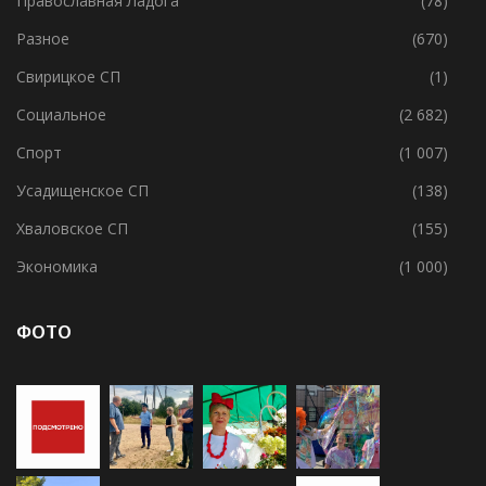
Потанинское СП
(2)
Православная Ладога
(78)
Разное
(670)
Свирицкое СП
(1)
Социальное
(2 682)
Спорт
(1 007)
Усадищенское СП
(138)
Хваловское СП
(155)
Экономика
(1 000)
ФОТО