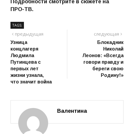
и шествие Бессмертного полка.
Подробности смотрите в сюжете на
ПРО-ТВ.
TAGS:
Навигация
предыдущий
сле
предыдущая
следующая
пост
Узница
Блокадник
по
концлагеря
Николай
записям
Людмила
Леонов: «Всегда
Путинцева с
говори правду и
первых лет
береги свою
жизни узнала,
Родину!»
что значит война
Валентина