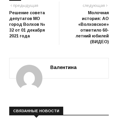
TAGS:
Навигация
предыдущий
сле
предыдущая
следующая
пост
Решение совета
Молочная
по
депутатов МО
история: АО
записям
город Волхов №
«Волховское»
32 от 01 декабря
отметило 60-
2021 года
летний юбилей
(ВИДЕО)
Валентина