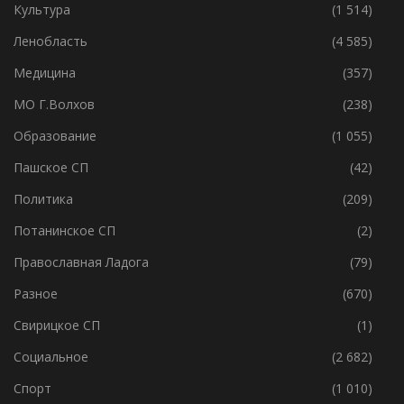
История
(895)
Культура
(1 514)
Ленобласть
(4 585)
Медицина
(357)
МО Г.Волхов
(238)
Образование
(1 055)
Пашское СП
(42)
Политика
(209)
Потанинское СП
(2)
Православная Ладога
(79)
Разное
(670)
Свирицкое СП
(1)
Социальное
(2 682)