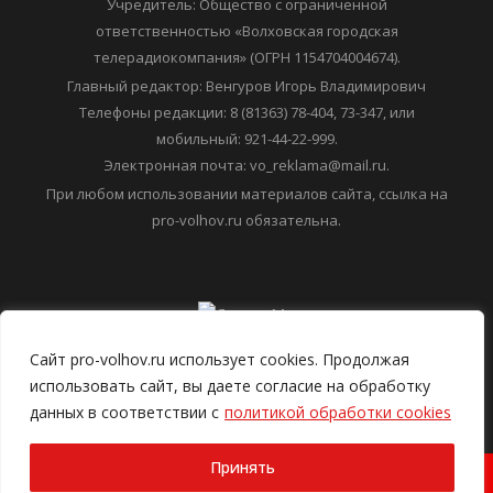
Учредитель: Общество с ограниченной
ответственностью «Волховская городская
телерадиокомпания» (ОГРН 1154704004674).
Главный редактор: Венгуров Игорь Владимирович
Телефоны редакции: 8 (81363) 78-404, 73-347, или
мобильный: 921-44-22-999.
Электронная почта: vo_reklama@mail.ru.
При любом использовании материалов сайта, ссылка на
pro-volhov.ru обязательна.
Сайт pro-volhov.ru использует cookies. Продолжая
использовать сайт, вы даете согласие на обработку
данных в соответствии с
политикой обработки cookies
Принять
2026 ООО "Волховская городская телерадиокомпания"