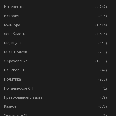
Интересное
(4 742)
История
(895)
Культура
(1 514)
Ленобласть
(4 586)
Медицина
(357)
МО Г.Волхов
(238)
Образование
(1 055)
Пашское СП
(42)
Политика
(209)
Потанинское СП
(2)
Православная Ладога
(79)
Разное
(670)
Свирицкое СП
(1)