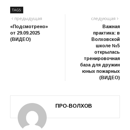
TAGS:
Навигация
предыдущий
сле
предыдущая
следующая
пост
«Подсмотрено»
Важная
по
от 29.09.2025
практика: в
записям
(ВИДЕО)
Волховской
школе №5
открылась
тренировочная
база для дружин
юных пожарных
(ВИДЕО)
ПРО-ВОЛХОВ