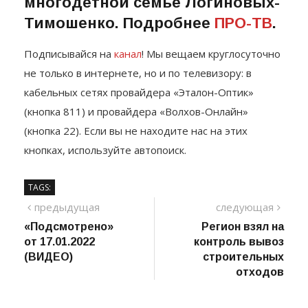
многодетной семье Логиновых-
Тимошенко. Подробнее
ПРО-ТВ
.
Подписывайся на
канал
! Мы вещаем круглосуточно
не только в интернете, но и по телевизору: в
кабельных сетях провайдера «Эталон-Оптик»
(кнопка 811) и провайдера «Волхов-Онлайн»
(кнопка 22). Если вы не находите нас на этих
кнопках, используйте автопоиск.
TAGS:
Навигация
предыдущий
сле
предыдущая
следующая
пост
«Подсмотрено»
Регион взял на
по
от 17.01.2022
контроль вывоз
записям
(ВИДЕО)
строительных
отходов