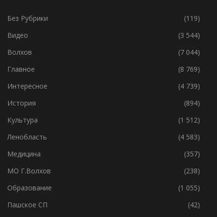
Без Рубрики
(119)
Видео
(3 544)
Волхов
(7 044)
Главное
(8 769)
Интересное
(4 739)
История
(894)
Культура
(1 512)
Ленобласть
(4 583)
Медицина
(357)
МО Г.Волхов
(238)
Образование
(1 055)
Пашское СП
(42)