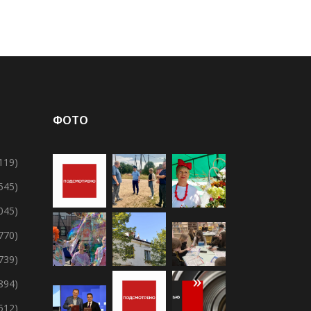
ФОТО
119)
 545)
 045)
 770)
 739)
894)
 512)