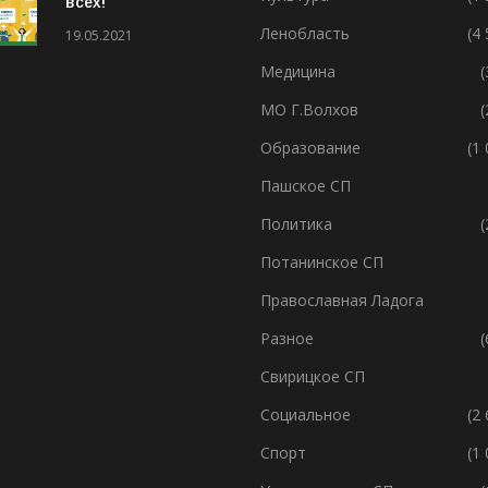
всех!
Ленобласть
(4
19.05.2021
Медицина
(
МО Г.Волхов
(
Образование
(1
Пашское СП
Политика
(
Потанинское СП
Православная Ладога
Разное
(
Свирицкое СП
Социальное
(2
Спорт
(1