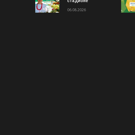
стадионе
«Локомотив»
06.08.2026
пройдёт конкурс
«Ветеранское
подворье»