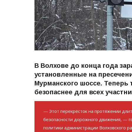
В Волхове до конца года за
установленные на пресечен
Мурманского шоссе. Теперь 
безопаснее для всех участн
— Этот перекрёсток на протяжении длит
безопасности дорожного движения, — г
политики администрации Волховского р