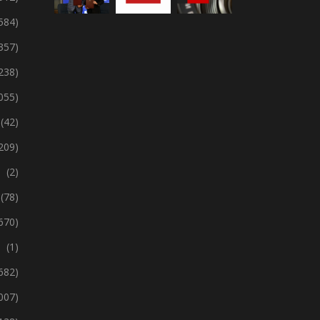
 584)
357)
238)
 055)
(42)
209)
(2)
(78)
670)
(1)
 682)
 007)