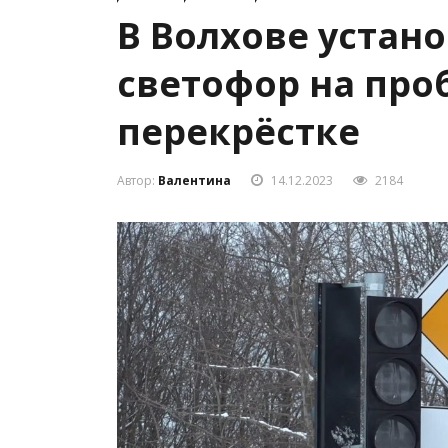
В Волхове устан
светофор на пр
перекрёстке
Автор:
Валентина
14.12.2023
2184