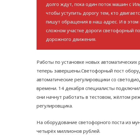
долго ждут, пока один поток машин с Ил
чтобы уступить дорогу тем, кто двигает
пишут обращения в наш адрес. И в этом
сложном участке дороги светофорный по
дорожного движения.
Работы по установке новых автоматических 
теперь завершены.Светофорный пост оборуд
автоматические регулировщики со светодио
времени. 14 декабря специалисты подключил
они начнут работать в тестовом, жёлтом ре
регулировщика.
На оборудование светофорного поста из му
четырёх миллионов рублей.