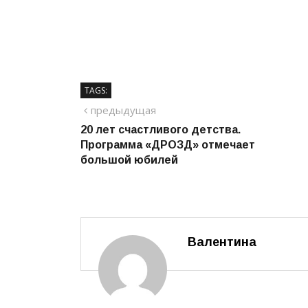
TAGS:
Навигация
предыдущий
предыдущая
20 лет счастливого детства.
по
Программа «ДРОЗД» отмечает
записям
большой юбилей
Валентина