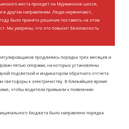
ьинского моста проедет на Мурманское шоссе,
ся в другом направлении. Люди нервничают,
 году было принято решение поставить на этом
ст. Мы уверены, что это повысит безопасность
регулировщиков продлились порядка трёх месяцев и
ован пятью опорами, на которых установлены
дной подсветкой и индикатором обратного отсчёта
и светофоры к электричеству. В ближайшее время
жиме, чтобы водители привыкли к появлению
ниципального бюджета было направлено порядка