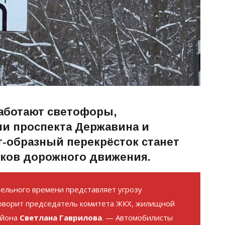
работают светофоры,
ии проспекта Державина и
т-образный перекрёсток станет
иков дорожного движения.
ельного времени представляет угрозу
оворит председатель комитета ЖКХ, жилищной
айона
Светлана Гаврилова
. — Автомобилисты