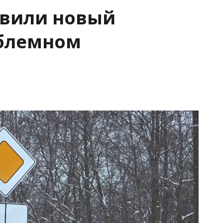
овили новый
облемном