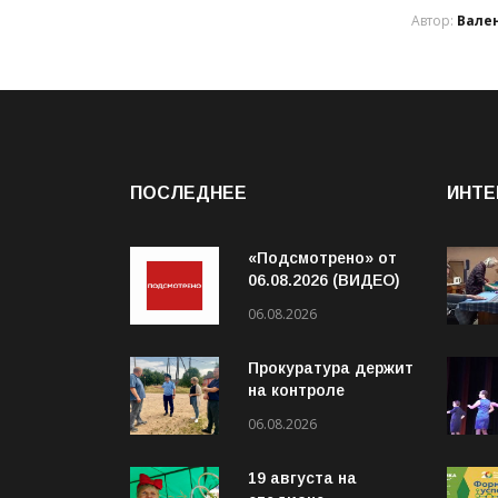
Автор:
Вале
ПОСЛЕДНЕЕ
ИНТЕ
«Подсмотрено» от
06.08.2026 (ВИДЕО)
06.08.2026
Прокуратура держит
на контроле
организацию
06.08.2026
пассажирских
перевозок в
19 августа на
Волховском районе