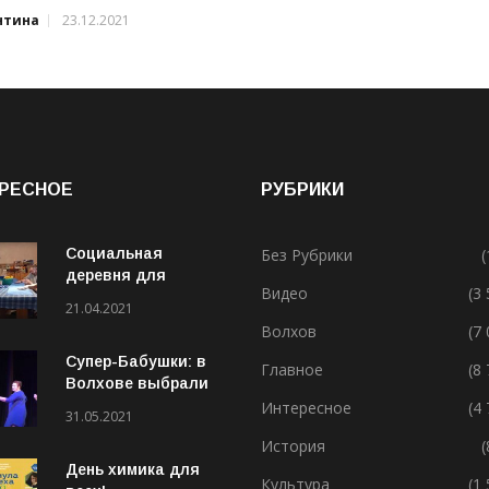
нтина
23.12.2021
РЕСНОЕ
РУБРИКИ
Социальная
Без Рубрики
(
деревня для
Видео
(3
особенных людей
21.04.2021
Волхов
(7
Супер-Бабушки: в
Главное
(8
Волхове выбрали
лучшую бабушку
Интересное
(4
31.05.2021
(ВИДЕО)
История
(
День химика для
Культура
(1