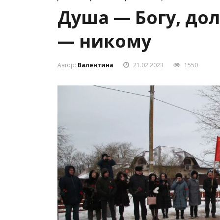
Душа — Богу, дол
— никому
Автор:
Валентина
21.02.2023
1550