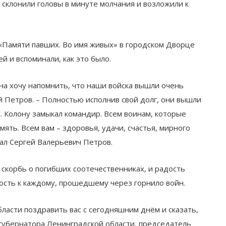
 склонили головы в минуте молчания и возложили к
«Памяти павших. Во имя живых» в городском Дворце
 и вспоминали, как это было.
ана хочу напомнить, что наши войска вышли очень
й Петров. – Полностью исполнив свой долг, они вышли
 Колону замыкал командир. Всем воинам, которые
мять. Всем вам – здоровья, удачи, счастья, мирного
ал Сергей Валерьевич Петров.
 скорбь о погибших соотечественниках, и радость
ость к каждому, прошедшему через горнило войн.
бласти поздравить вас с сегодняшним днём и сказать,
ик губернатора Ленинградской области, председатель