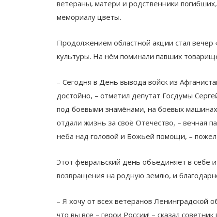
ветераны, матери и родственники погибших,
мемориалу цветы.
Продолжением областной акции стал вечер 
культуры. На нём поминали павших товарищей
– Сегодня в День вывода войск из Афганист
достойно, – отметил депутат Госдумы Серге
под боевыми знамёнами, на боевых машинах.
отдали жизнь за своё Отечество, – вечная па
неба над головой и Божьей помощи, – пожел
Этот февральский день объединяет в себе и
возвращения на родную землю, и благодарн
– Я хочу от всех ветеранов Ленинградской о
что вы все – герои России! – сказал советн