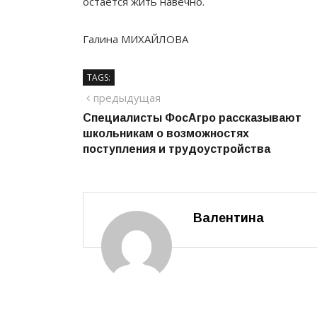
остаётся жить навечно.
Галина МИХАЙЛОВА
TAGS:
Навигация
предыдущий
предыдущая
Специалисты ФосАгро рассказывают
по
школьникам о возможностях
записям
поступления и трудоустройства
Валентина