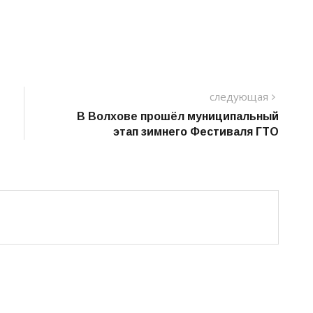
следу
следующая
пост
В Волхове прошёл муниципальный
этап зимнего Фестиваля ГТО