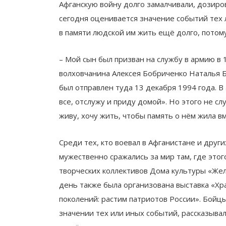
Афганскую войну долго замалчивали, дозиров
сегодня оценивается значение событий тех л
в памяти людской им жить ещё долго, потому
– Мой сын был призван на службу в армию в 
волховчанина Алексея Бобриченко Наталья Б
был отправлен туда 13 декабря 1994 года. В 
все, отслужу и приду домой». Но этого не сл
живу, хочу жить, чтобы память о нём жила вм
Среди тех, кто воевал в Афганистане и друг
мужественно сражались за мир там, где это
творческих коллективов Дома культуры «Же
день также была организована выставка «Хра
поколений: растим патриотов России». Бойц
значении тех или иных событий, рассказывал