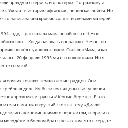
али правду и о героях, и о потерях. По-разному и
ет. Уходят в историю афганская, чеченская войны. Но
 что написана она кровью солдат и слезами матерей.
1994 году, – рассказала мама погибшего в Чечне
обриченко. – Когда началась операция в Чечне, он
армию пошёл с удовольствием. Сказал: «Мама, я как
училось. 20 февраля 1995 мы его похоронили. Но я
есте со мной.
их «горячих точках» немало ленинградцев. Они
го требовал долг. Им были посвящены выступления
лезнодорожник» и группы «Чёрные береты». В этот
нители памяти» и круглый стол на тему «Диалог
ы делились воспоминаниями о пережитом, спорили о
и молодёжи о боевом братстве – о том, что в сердце