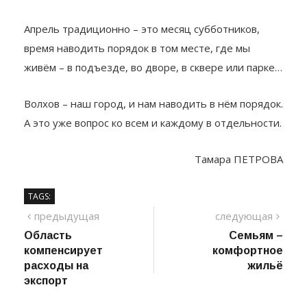
Апрель традиционно – это месяц субботников,
время наводить порядок в том месте, где мы
живём – в подъезде, во дворе, в сквере или парке…
Волхов – наш город, и нам наводить в нём порядок.
А это уже вопрос ко всем и каждому в отдельности.
Тамара ПЕТРОВА
TAGS:
Навигация
предыдущий
сле
предыдущая
следующая
пост
Область
Семьям –
по
компенсирует
комфортное
записям
расходы на
жильё
экспорт