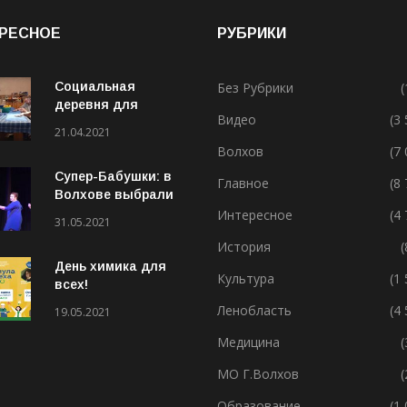
РЕСНОЕ
РУБРИКИ
Социальная
Без Рубрики
(
деревня для
Видео
(3
особенных людей
21.04.2021
Волхов
(7
Супер-Бабушки: в
Главное
(8
Волхове выбрали
лучшую бабушку
Интересное
(4
31.05.2021
(ВИДЕО)
История
(
День химика для
Культура
(1
всех!
Ленобласть
(4
19.05.2021
Медицина
(
МО Г.Волхов
(
Образование
(1