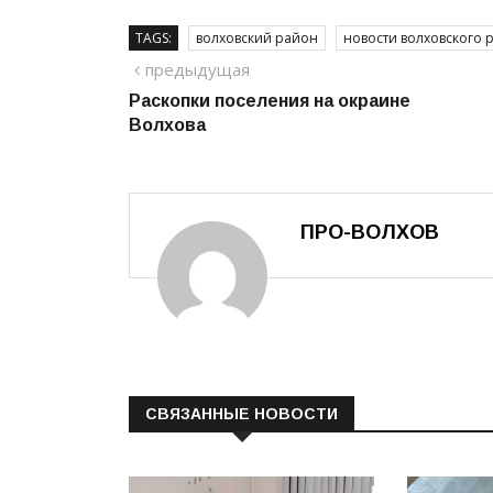
TAGS:
волховский район
новости волховского 
Навигация
предыдущий
предыдущая
Раскопки поселения на окраине
по
Волхова
записям
ПРО-ВОЛХОВ
СВЯЗАННЫЕ НОВОСТИ