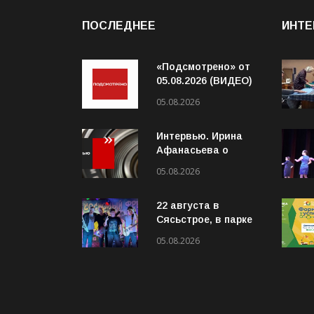
ПОСЛЕДНЕЕ
ИНТЕ
«Подсмотрено» от
05.08.2026 (ВИДЕО)
05.08.2026
Интервью. Ирина
Афанасьева о
социальном
05.08.2026
контракте (ВИДЕО)
22 августа в
Сясьстрое, в парке
«Сосновый бор»
05.08.2026
состоится
юбилейный 10-й
рок-фестиваль
«Сосновый Фреш»