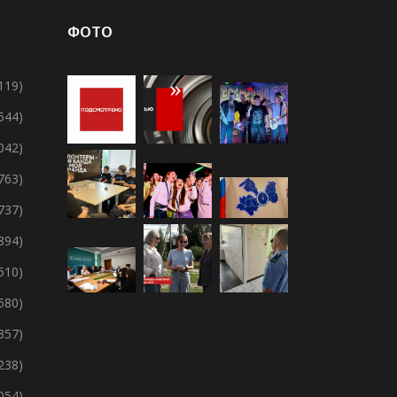
ФОТО
119)
 544)
 042)
 763)
 737)
894)
 510)
 580)
357)
238)
 054)