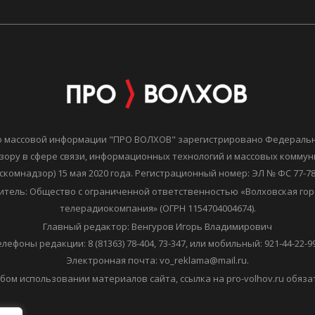
о массовой информации "ПРО ВОЛХОВ" зарегистрировано Федераль
зору в сфере связи, информационных технологий и массовых комму
скомнадзор) 15 мая 2020 года. Регистрационный номер: ЭЛ № ФС 77-7
итель: Общество с ограниченной ответственностью «Волховская гор
телерадиокомпания» (ОГРН 1154704004674).
Главный редактор: Венгуров Игорь Владимирович
елефоны редакции: 8 (81363) 78-404, 73-347, или мобильный: 921-44-22-99
Электронная почта: vo_reklama@mail.ru.
бом использовании материалов сайта, ссылка на pro-volhov.ru обяза