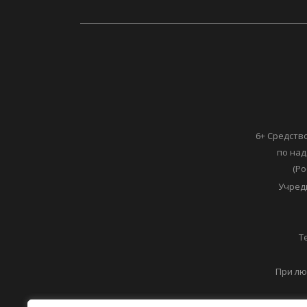
6+ Средств
по над
(Ро
Учред
Т
При лю