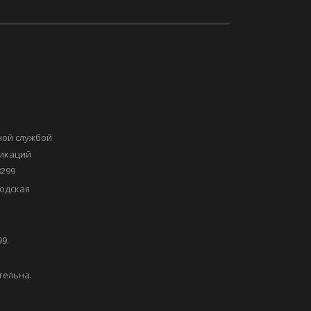
ной службой
никаций
8299
одская
9.
тельна.