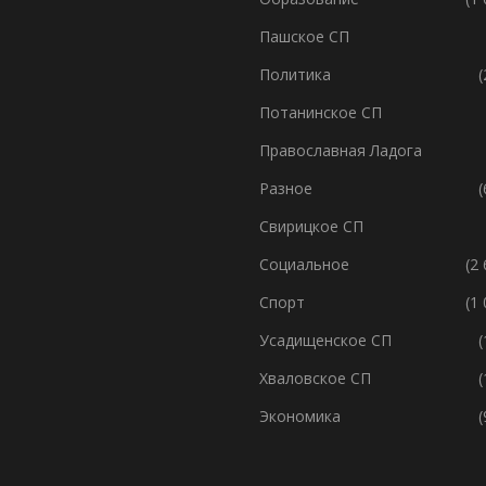
Пашское СП
Политика
(
Потанинское СП
Православная Ладога
Разное
(
Свирицкое СП
Социальное
(2
Спорт
(1
Усадищенское СП
(
Хваловское СП
(
Экономика
(