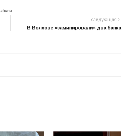
района
следу
следующая
пост
В Волхове «заминировали» два банка