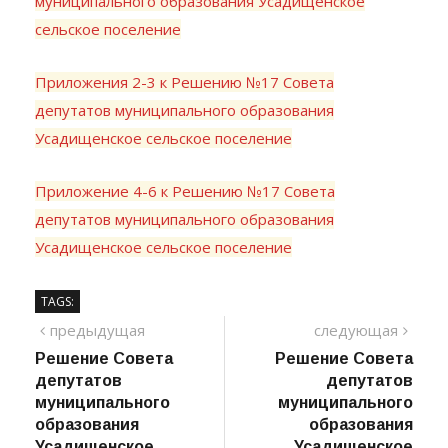
муниципального образования Усадищенское
сельское поселение
Приложения 2-3 к Решению №17 Совета
депутатов муниципального образования
Усадищенское сельское поселение
Приложение 4-6 к Решению №17 Совета
депутатов муниципального образования
Усадищенское сельское поселение
TAGS:
Навигация
предыдущий
сле
предыдущая
следующая
пост
Решение Совета
Решение Совета
по
депутатов
депутатов
записям
муниципального
муниципального
образования
образования
Усадищенское
Усадищенское