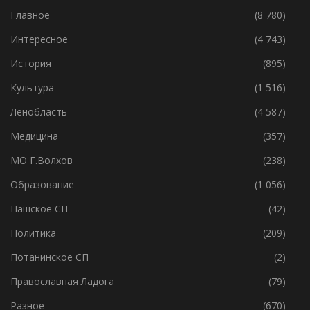
Главное
(8 780)
Интересное
(4 743)
История
(895)
Культура
(1 516)
Ленобласть
(4 587)
Медицина
(357)
МО Г.Волхов
(238)
Образование
(1 056)
Пашское СП
(42)
Политика
(209)
Потанинское СП
(2)
Православная Ладога
(79)
Разное
(670)