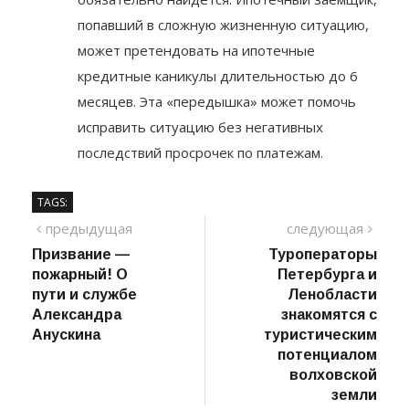
об этом своему кредитору-выход
обязательно найдется. Ипотечный заемщик,
попавший в сложную жизненную ситуацию,
может претендовать на ипотечные
кредитные каникулы длительностью до 6
месяцев. Эта «передышка» может помочь
исправить ситуацию без негативных
последствий просрочек по платежам.
TAGS:
Навигация
предыдущий
сле
предыдущая
следующая
пост
Призвание —
Туроператоры
по
пожарный! О
Петербурга и
записям
пути и службе
Ленобласти
Александра
знакомятся с
Анускина
туристическим
потенциалом