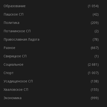
МО Г.Волхов
(238)
Образование
(1 054)
Пашское СП
(42)
Политика
(209)
Потанинское СП
(2)
Православная Ладога
(78)
Разное
(667)
Свирицкое СП
(1)
Социальное
(2 681)
Спорт
(1 007)
Усадищенское СП
(138)
Хваловское СП
(155)